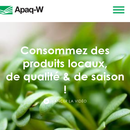
Consommez des
produits locaux,
de qualité & de saison
!
LANCER LA VIDÉO