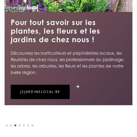
Manger mieux Demain 2026 :
inscription
Hors-Champs à Gembloux, les 3, 4 et 5 octobre.
L’esprit reste le même : créer un moment vrai,
gourmand et porteur de sens !
Réservez votre emplacement au sein du grand Village
gourmand qui sera accessible gratuitement aux
visiteurs.
LES INSCRIPTIONS, C’EST PAR ICI !