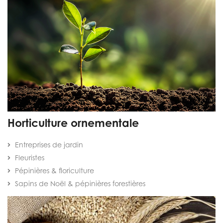
Horticulture ornementale
Entreprises de jardin
Fleuristes
Pépinières & floriculture
Sapins de Noël & pépinières forestières