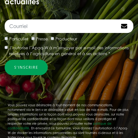
actualités
Particulier
Presse
Producteur
J’autorise l’Apaq-W à m’envoyer par e-mail des informations
relatives à l’agriculture en général et à ses actions *
Vous pouvez vous désinscrire à tout moment de nos communications,
notamment via le lien « se désinscrire » situé en bas de nos e-mails. Pour de plus
amples informations sur la façon dont vous pouvez vous désinscrire, sur notre
politique de confidentialité et la façon dont nous veillons à protéger et
respecter votre vie privée, vous pouvez consulter notre
politique de
confidentialité
. En envoyant ce formulaire, vous donnez l’autorisation à l’Apaq-
W de stocker les informations personnelles qui sont fournies ci-dessus et à les
traiter pour vous fournir le contenu demandé.