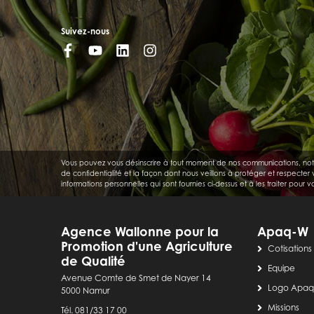
Suivez-nous
Vous pouvez vous désinscrire à tout moment de nos communications, notamme
de confidentialité et la façon dont nous veillons à protéger et respecter
informations personnelles qui sont fournies ci-dessus et à les traiter pour
Agence Wallonne pour la
Apaq-W
Promotion d'une Agriculture
Cotisations
de Qualité
Equipe
Avenue Comte de Smet de Nayer 14
Logo Apa
5000 Namur
Missions
Tél. 081/33 17 00