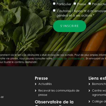
Particulier
Presse
Producte
J’autorise l’Apaq-W à m’envoyer p
général et à ses actions *
nt via le lien « se désinscrire » situé en bas de nos e-mails. Pour de plus amples informat
 votre vie privée, vous pouvez consulter notre
politique de confidentialité
. En envoyant ce f
 vous fournir le contenu demandé.
Presse
Liens ex
Actualités
Biomonch
Recevoir les communiqués de
Centre wa
presse
agronomi
q-W
Observatoire de la
Collège d