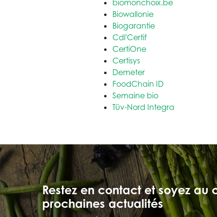
biomonchoix.be
Biowallonie
Biogarantie
Cdl'Certif
CertiOne
Certisys
Demeter
FoodChain ID
Semaine bio
Tüv-Nord Integra
Restez en contact et soyez au 
prochaines actualités