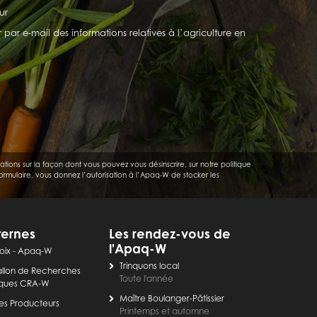
ur
ar e-mail des informations relatives à l’agriculture en
ions sur la façon dont vous pouvez vous désinscrire, sur notre politique
ormulaire, vous donnez l’autorisation à l’Apaq-W de stocker les
ternes
Les rendez-vous de
l'Apaq-W
oix
- Apaq-W
Trinquons local
llon de Recherches
Toute l'année
ques CRA-W
Maître Boulanger-Pâtissier
es Producteurs
Printemps et automne