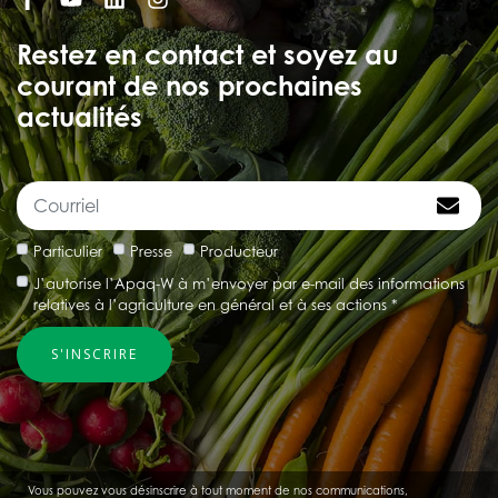
Restez en contact et soyez au
courant de nos prochaines
actualités
Particulier
Presse
Producteur
J’autorise l’Apaq-W à m’envoyer par e-mail des informations
relatives à l’agriculture en général et à ses actions *
Vous pouvez vous désinscrire à tout moment de nos communications,