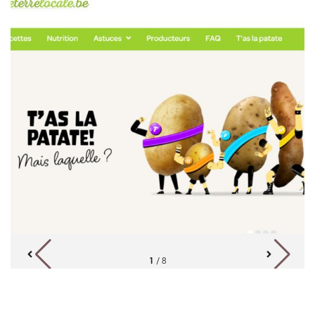
1
/
8