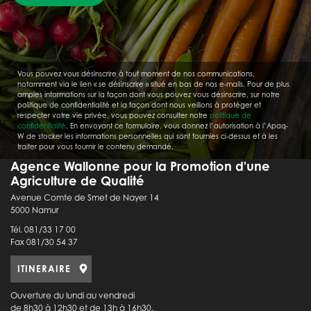
Vous pouvez vous désinscrire à tout moment de nos communications,
notamment via le lien « se désinscrire » situé en bas de nos e-mails. Pour de plus
amples informations sur la façon dont vous pouvez vous désinscrire, sur notre
politique de confidentialité et la façon dont nous veillons à protéger et
respecter votre vie privée, vous pouvez consulter notre
politique de
confidentialité
. En envoyant ce formulaire, vous donnez l’autorisation à l’Apaq-
W de stocker les informations personnelles qui sont fournies ci-dessus et à les
traiter pour vous fournir le contenu demandé.
Agence Wallonne pour la Promotion d'une
Agriculture de Qualité
Avenue Comte de Smet de Nayer 14
5000 Namur
Tél. 081/33 17 00
Fax 081/30 54 37
ITINERAIRE
Ouverture du lundi au vendredi
de 8h30 à 12h30 et de 13h à 16h30.