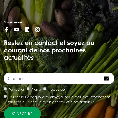
Suivez-nous
Restez en contact et soyez au
courant de nos prochaines
actualités
Particulier
Presse
Producteur
J’autorise l’Apaq-W à m’envoyer par e-mail des informations
relatives à l’agriculture en général et à ses actions *