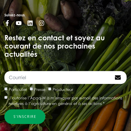
Suivez-nous
Restez en contact et soyez au
courant de nos prochaines
actualités
Particulier
Presse
Producteur
J’autorise l’Apaq-W à m’envoyer par e-mail des informations
relatives à l’agriculture en général et à ses actions *