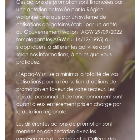
Ces actions de promotion sont financées par
une dotation octroyée par la Région
wallonne ainsi que par un système de
cotisations obligatoires établi par un arrêté
du Gouvernement wallon (AGW 29/09/2022
remplaçant les AGW du 14/12/1995) qui
s’appliquent à différentes activités dont,
selon nos informations, à celles que vous
pratiquez.
L’Apaq-W utilise a minima la totalité de vos
cotisations pour la réalisation d’actions de
promotion en faveur de votre secteur. Les
frais de personnel et de fonctionnement sont
quant à eux entièrement pris en charge par
la dotation régionale.
Les différentes actions de promotion sont
menées en concertation avec les
représentants du secteur et le Collège des