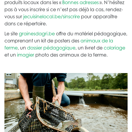
produits locaux dans les «
Bonnes adresses
». N’hésitez
pas à vous inscrire si ce n’est pas déjà la cas, rendez-
vous sur
jecuisinelocal.be/sinscrire
pour apparaître
dans ce répertoire.
Le site
grainesdagri.be
offre du matériel pédagogique,
comprenant un kit de posters des
animaux de la
ferme
, un
dossier pédagogique
, un livret de
coloriage
et un
imagier
photo des animaux de la ferme.