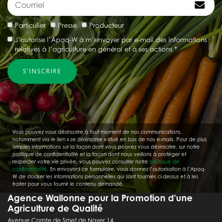
Particulier
Presse
Producteur
J’autorise l’Apaq-W à m’envoyer par e-mail des informations
relatives à l’agriculture en général et à ses actions *
Vous pouvez vous désinscrire à tout moment de nos communications,
notamment via le lien « se désinscrire » situé en bas de nos e-mails. Pour de plus
amples informations sur la façon dont vous pouvez vous désinscrire, sur notre
politique de confidentialité et la façon dont nous veillons à protéger et
respecter votre vie privée, vous pouvez consulter notre
politique de
confidentialité
. En envoyant ce formulaire, vous donnez l’autorisation à l’Apaq-
W de stocker les informations personnelles qui sont fournies ci-dessus et à les
traiter pour vous fournir le contenu demandé.
Agence Wallonne pour la Promotion d'une
Agriculture de Qualité
Avenue Comte de Smet de Nayer 14