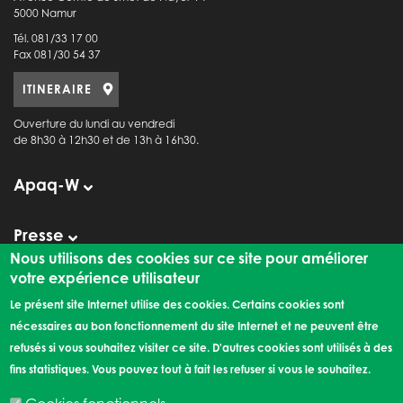
5000 Namur
Tél. 081/33 17 00
Fax 081/30 54 37
ITINERAIRE
Ouverture du lundi au vendredi
de 8h30 à 12h30 et de 13h à 16h30.
Apaq-W
Presse
Observatoire de la Consommation
Nous utilisons des cookies sur ce site pour améliorer
votre expérience utilisateur
Le présent site Internet utilise des cookies. Certains cookies sont
Liens externes
nécessaires au bon fonctionnement du site Internet et ne peuvent être
refusés si vous souhaitez visiter ce site. D'autres cookies sont utilisés à des
Les rendez-vous de l'Apaq-W
fins statistiques. Vous pouvez tout à fait les refuser si vous le souhaitez.
©2026 l'Apaq-W |
Mentions légales
|
Politique de confidentialité
|
Création de site
internet : Expansion