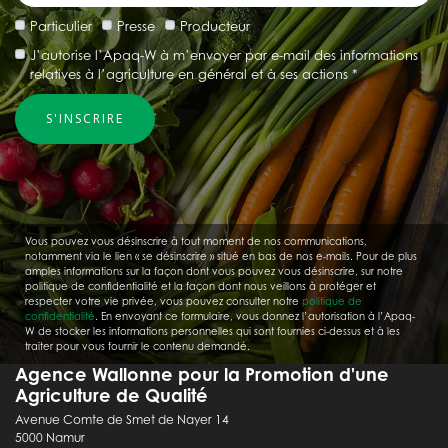
Particulier
Presse
Producteur
J’autorise l’Apaq-W à m’envoyer par e-mail des informations
relatives à l’agriculture en général et à ses actions *
Vous pouvez vous désinscrire à tout moment de nos communications,
notamment via le lien « se désinscrire » situé en bas de nos e-mails. Pour de plus
amples informations sur la façon dont vous pouvez vous désinscrire, sur notre
politique de confidentialité et la façon dont nous veillons à protéger et
respecter votre vie privée, vous pouvez consulter notre
politique de
confidentialité
. En envoyant ce formulaire, vous donnez l’autorisation à l’Apaq-
W de stocker les informations personnelles qui sont fournies ci-dessus et à les
traiter pour vous fournir le contenu demandé.
Agence Wallonne pour la Promotion d'une
Agriculture de Qualité
Avenue Comte de Smet de Nayer 14
5000 Namur