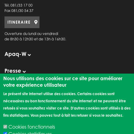
Tél. 081/33 17 00
Fax 081/30 54 37
ITINERAIRE
Ouverture du lundi au vendredi
de 8h30 à 12h30 et de 13h à 16h30.
Apaq-W
Presse
Observatoire de la Consommation
Nous utilisons des cookies sur ce site pour améliorer
votre expérience utilisateur
Le présent site Internet utilise des cookies. Certains cookies sont
Liens externes
nécessaires au bon fonctionnement du site Internet et ne peuvent être
refusés si vous souhaitez visiter ce site. D'autres cookies sont utilisés à des
Les rendez-vous de l'Apaq-W
fins statistiques. Vous pouvez tout à fait les refuser si vous le souhaitez.
©2026 l'Apaq-W |
Mentions légales
|
Politique de confidentialité
|
Création de site
Cookies fonctionnels
internet : Expansion