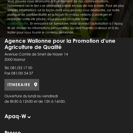
Vous pouvez vous désinscrire à tout moment de nos communications,
notamment via le lien « se désinscrire » situé en bas de nos e-mails. Pour de plus
amples informations sur la façon dont vous pouvez vous désinscrire, sur notre
politique de confidentialité et la façon dont nous veillons à protéger et
respecter votre vie privée, vous pouvez consulter notre
politique de
confidentialité
. En envoyant ce formulaire, vous donnez l’autorisation à l’Apaq-
W de stocker les informations personnelles qui sont fournies ci-dessus et à les
traiter pour vous fournir le contenu demandé.
Agence Wallonne pour la Promotion d'une
Agriculture de Qualité
Avenue Comte de Smet de Nayer 14
5000 Namur
Tél. 081/33 17 00
Fax 081/30 54 37
ITINERAIRE
Ouverture du lundi au vendredi
de 8h30 à 12h30 et de 13h à 16h30.
Apaq-W
Presse