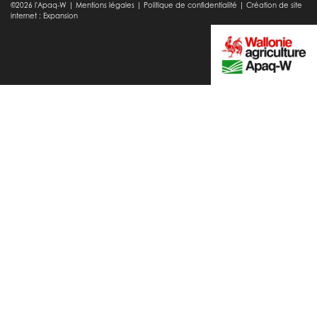
©2026 l'Apaq-W |
Mentions légales
|
Politique de confidentialité
|
Création de site
internet : Expansion