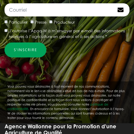
Particulier
Presse
Producteur
J’autorise l’Apaq-W à m’envoyer par e-mail des informations
relatives à l’agriculture en général et à ses actions *
Vous pouvez vous désinscrire à tout moment de nos communications,
notamment via le lien « se désinscrire » situé en bas de nos e-mails. Pour de plus
amples informations sur la façon dont vous pouvez vous désinscrire, sur notre
politique de confidentialité et la façon dont nous veillons à protéger et
respecter votre vie privée, vous pouvez consulter notre
politique de
confidentialité
. En envoyant ce formulaire, vous donnez l’autorisation à l’Apaq-
W de stocker les informations personnelles qui sont fournies ci-dessus et à les
traiter pour vous fournir le contenu demandé.
Agence Wallonne pour la Promotion d'une
Agriculture de Qualité