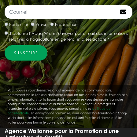
Particulier
Presse
Producteur
J’autorise l’Apaq-W à m’envoyer par e-mail des informations
relatives à l’agriculture en général et à ses actions *
Vous pouvez vous désinscrire à tout moment de nos communications,
notamment via le lien « se désinscrire » situé en bas de nos e-mails. Pour de plus
amples informations sur la façon dont vous pouvez vous désinscrire, sur notre
politique de confidentialité et la façon dont nous veillons à protéger et
respecter votre vie privée, vous pouvez consulter notre
politique de
confidentialité
. En envoyant ce formulaire, vous donnez l’autorisation à l’Apaq-
W de stocker les informations personnelles qui sont fournies ci-dessus et à les
traiter pour vous fournir le contenu demandé.
Agence Wallonne pour la Promotion d'une