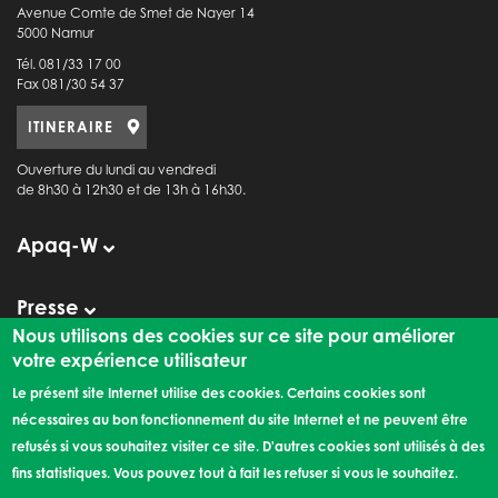
Avenue Comte de Smet de Nayer 14
5000 Namur
Tél. 081/33 17 00
Fax 081/30 54 37
ITINERAIRE
Ouverture du lundi au vendredi
de 8h30 à 12h30 et de 13h à 16h30.
Apaq-W
Presse
Observatoire de la Consommation
Nous utilisons des cookies sur ce site pour améliorer
votre expérience utilisateur
Le présent site Internet utilise des cookies. Certains cookies sont
Liens externes
nécessaires au bon fonctionnement du site Internet et ne peuvent être
refusés si vous souhaitez visiter ce site. D'autres cookies sont utilisés à des
Les rendez-vous de l'Apaq-W
fins statistiques. Vous pouvez tout à fait les refuser si vous le souhaitez.
©2026 l'Apaq-W |
Mentions légales
|
Politique de confidentialité
|
Création de site