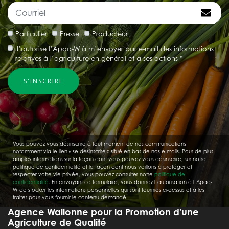
Particulier
Presse
Producteur
J’autorise l’Apaq-W à m’envoyer par e-mail des informations
relatives à l’agriculture en général et à ses actions *
Vous pouvez vous désinscrire à tout moment de nos communications,
notamment via le lien « se désinscrire » situé en bas de nos e-mails. Pour de plus
amples informations sur la façon dont vous pouvez vous désinscrire, sur notre
politique de confidentialité et la façon dont nous veillons à protéger et
respecter votre vie privée, vous pouvez consulter notre
politique de
confidentialité
. En envoyant ce formulaire, vous donnez l’autorisation à l’Apaq-
W de stocker les informations personnelles qui sont fournies ci-dessus et à les
traiter pour vous fournir le contenu demandé.
Agence Wallonne pour la Promotion d'une
Agriculture de Qualité