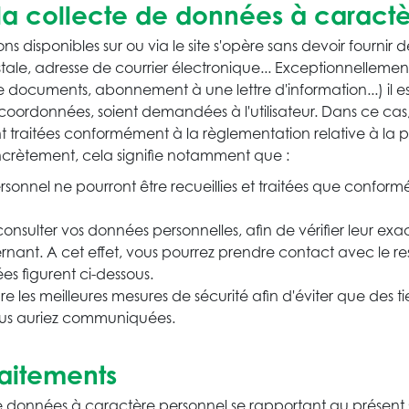
 à la collecte de données à caract
ons disponibles sur ou via le site s'opère sans devoir fourni
tale, adresse de courrier électronique... Exceptionnellement
uments, abonnement à une lettre d'information...) il est
oordonnées, soient demandées à l'utilisateur. Dans ce cas, l'
t traitées conformément à la règlementation relative à la 
crètement, cela signifie notamment que :
onnel ne pourront être recueillies et traitées que conformé
onsulter vos données personnelles, afin de vérifier leur exact
ernant. A cet effet, vous pourrez prendre contact avec le 
s figurent ci-dessous.
les meilleures mesures de sécurité afin d'éviter que des t
ous auriez communiquées.
aitements
e données à caractère personnel se rapportant au présent 