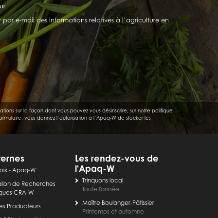
ur
ar e-mail des informations relatives à l’agriculture en
ions sur la façon dont vous pouvez vous désinscrire, sur notre politique
ormulaire, vous donnez l’autorisation à l’Apaq-W de stocker les
ternes
Les rendez-vous de
l'Apaq-W
oix
- Apaq-W
Trinquons local
llon de Recherches
Toute l'année
ques CRA-W
Maître Boulanger-Pâtissier
es Producteurs
Printemps et automne