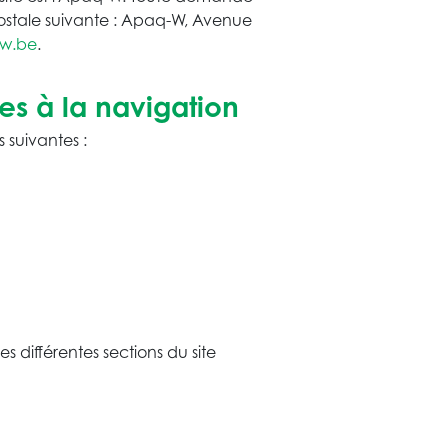
e postale suivante : Apaq-W, Avenue
w.be
.
ives à la navigation
 suivantes :
s différentes sections du site