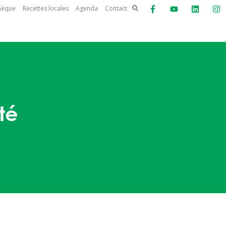
thèque
Recettes locales
Agenda
Contact
té