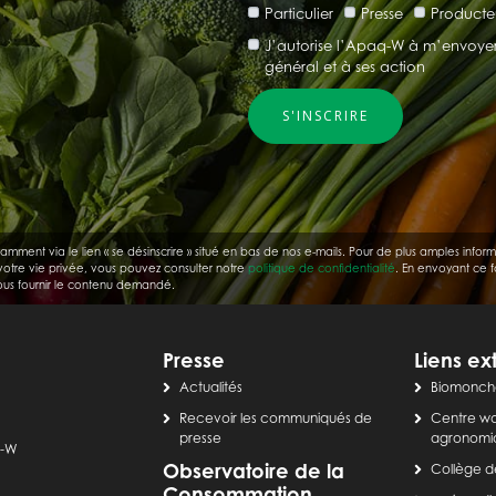
Particulier
Presse
Producte
J’autorise l’Apaq-W à m’envoyer p
général et à ses action
nt via le lien « se désinscrire » situé en bas de nos e-mails. Pour de plus amples informat
 votre vie privée, vous pouvez consulter notre
politique de confidentialité
. En envoyant ce f
 vous fournir le contenu demandé.
Presse
Liens ex
Actualités
Biomonch
Recevoir les communiqués de
Centre wa
presse
agronomi
q-W
Observatoire de la
Collège d
Consommation